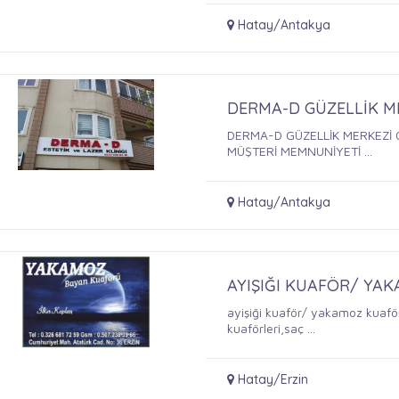
Hatay/Antakya
DERMA-D GÜZELLİK M
DERMA-D GÜZELLİK MERKEZİ 
MÜŞTERİ MEMNUNİYETİ ...
Hatay/Antakya
AYIŞIĞI KUAFÖR/ YA
ayişiği kuaför/ yakamoz kuaför
kuaförleri,saç ...
Hatay/Erzin