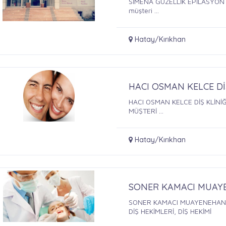
SİMENA GÜZELLİK EPİLASYON SA
müşteri ...
Hatay/Kırıkhan
HACI OSMAN KELCE Dİ
HACI OSMAN KELCE DİŞ KLİNİ
MÜŞTERİ ...
Hatay/Kırıkhan
SONER KAMACI MUAY
SONER KAMACI MUAYENEHANE
DİŞ HEKİMLERİ, DİŞ HEKİMİ