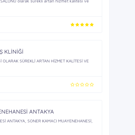
LONU olarak sürekli artan hizmet kalitesi ve
Ş KLİNİĞİ
Ğİ OLARAK SÜREKLİ ARTAN HİZMET KALİTESİ VE
ENEHANESİ ANTAKYA
Sİ ANTAKYA, SONER KAMACI MUAYENEHANESİ,