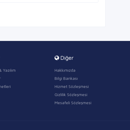
r
Diğer
& Yazılım
Hakkımızda
r
Bilgi Bankası
etleri
Hizmet Sözleşmesi
Gizlilik Sözleşmesi
Mesafeli Sözleşmesi