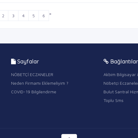
»
2
3
4
5
6
Sayfalar
Bağlantıla
NÖBETÇİ ECZANELER
Akbim Bilgisayar 
Neden Firmamı Eklemeliyim ?
Nöbetçi Eczanele
COVID-19 Bilgilendirme
Bulut Santral Hizm
Toplu Sms