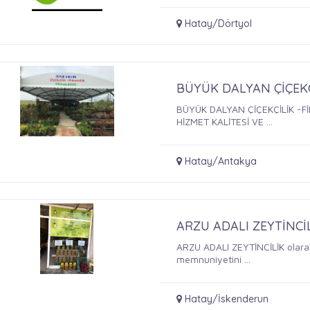
Hatay/Dörtyol
BÜYÜK DALYAN ÇİÇEKÇ
BÜYÜK DALYAN ÇİÇEKÇİLİK -F
HİZMET KALİTESİ VE ...
Hatay/Antakya
ARZU ADALI ZEYTİNCİ
ARZU ADALI ZEYTİNCİLİK olarak 
memnuniyetini ...
Hatay/İskenderun