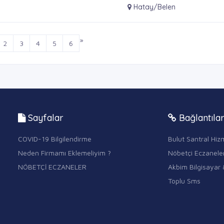
Hatay/Belen
»
2
3
4
5
6
Sayfalar
Bağlantıla
COVID-19 Bilgilendirme
Bulut Santral Hizm
Neden Firmamı Eklemeliyim ?
Nöbetçi Eczanele
NÖBETÇİ ECZANELER
Akbim Bilgisayar 
Toplu Sms