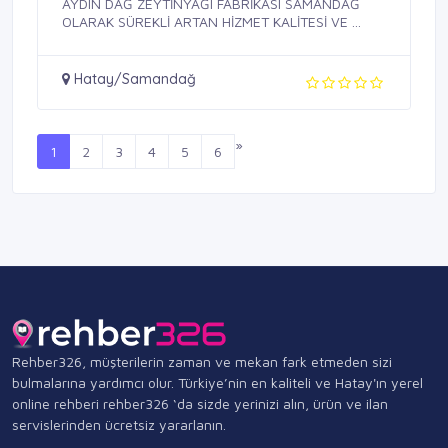
AYDIN DAĞ ZEYTİNYAĞI FABRİKASI SAMANDAĞ
OLARAK SÜREKLİ ARTAN HİZMET KALİTESİ VE ...
Hatay/Samandağ
»
1
2
3
4
5
6
Rehber326, müşterilerin zaman ve mekan fark etmeden sizi
bulmalarına yardımcı olur. Türkiye’nin en kaliteli ve Hatay'ın yerel
online rehberi rehber326 ‘da sizde yerinizi alın, ürün ve ilan
servislerinden ücretsiz yararlanın.