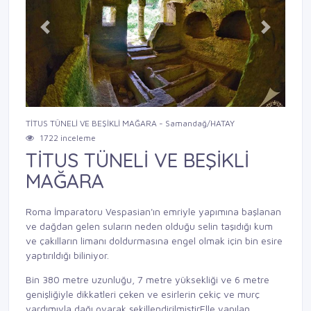
Previous
Next
TİTUS TÜNELİ VE BEŞİKLİ MAĞARA - Samandağ/HATAY
1722 inceleme
TİTUS TÜNELİ VE BEŞİKLİ
MAĞARA
Roma İmparatoru Vespasian'ın emriyle yapımına başlanan
ve dağdan gelen suların neden olduğu selin taşıdığı kum
ve çakılların limanı doldurmasına engel olmak için bin esire
yaptırıldığı biliniyor.
Bin 380 metre uzunluğu, 7 metre yüksekliği ve 6 metre
genişliğiyle dikkatleri çeken ve esirlerin çekiç ve murç
yardımıyla dağı oyarak şekillendirilmiştirElle yapılan