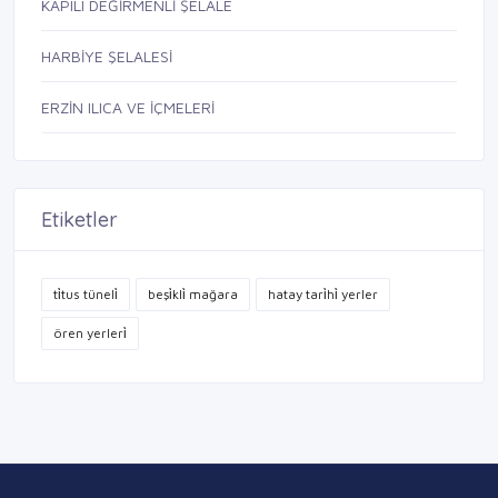
KAPILI DEĞİRMENLİ ŞELALE
HARBİYE ŞELALESİ
ERZİN ILICA VE İÇMELERİ
Etiketler
ti̇tus tüneli̇
beşi̇kli̇ mağara
hatay tari̇hi̇ yerler
ören yerleri̇