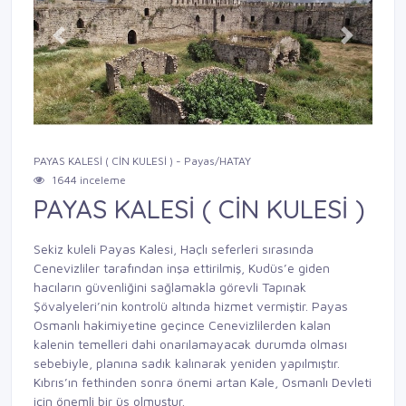
Previous
Next
PAYAS KALESİ ( CİN KULESİ ) - Payas/HATAY
1644 inceleme
PAYAS KALESİ ( CİN KULESİ )
Sekiz kuleli Payas Kalesi, Haçlı seferleri sırasında
Cenevizliler tarafından inşa ettirilmiş, Kudüs’e giden
hacıların güvenliğini sağlamakla görevli Tapınak
Şövalyeleri’nin kontrolü altında hizmet vermiştir. Payas
Osmanlı hakimiyetine geçince Cenevizlilerden kalan
kalenin temelleri dahi onarılamayacak durumda olması
sebebiyle, planına sadık kalınarak yeniden yapılmıştır.
Kıbrıs’ın fethinden sonra önemi artan Kale, Osmanlı Devleti
için önemli bir üs olmuştur.