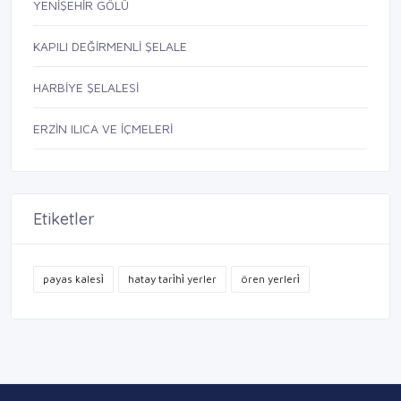
YENİŞEHİR GÖLÜ
KAPILI DEĞİRMENLİ ŞELALE
HARBİYE ŞELALESİ
ERZİN ILICA VE İÇMELERİ
Etiketler
payas kalesi̇
hatay tari̇hi̇ yerler
ören yerleri̇