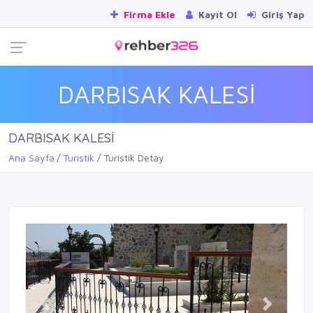
Firma Ekle
Kayıt Ol
Giriş Yap
DARBISAK KALESİ
DARBISAK KALESİ
Ana Sayfa
Turistik
Turistik Detay
Previous
Next