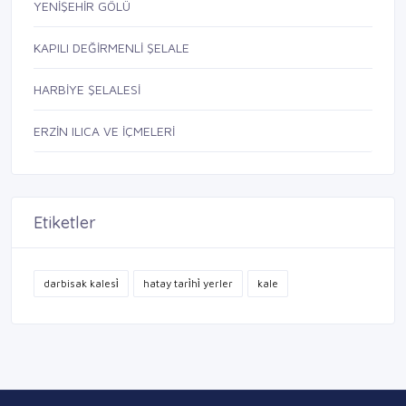
YENİŞEHİR GÖLÜ
KAPILI DEĞİRMENLİ ŞELALE
HARBİYE ŞELALESİ
ERZİN ILICA VE İÇMELERİ
Etiketler
darbisak kalesi̇
hatay tari̇hi̇ yerler
kale