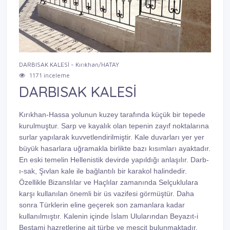
DARBISAK KALESİ - Kırıkhan/HATAY
1171 inceleme
DARBISAK KALESİ
Kırıkhan-Hassa yolunun kuzey tarafında küçük bir tepede
kurulmuştur. Sarp ve kayalık olan tepenin zayıf noktalarına
surlar yapılarak kuvvetlendirilmiştir. Kale duvarları yer yer
büyük hasarlara uğramakla birlikte bazı kısımları ayaktadır.
En eski temelin Hellenistik devirde yapıldığı anlaşılır. Darb-
ı-sak, Şıvlan kale ile bağlantılı bir karakol halindedir.
Özellikle Bizanslılar ve Haçlılar zamanında Selçuklulara
karşı kullanılan önemli bir üs vazifesi görmüştür. Daha
sonra Türklerin eline geçerek son zamanlara kadar
kullanılmıştır. Kalenin içinde İslam Ulularından Beyazıt-i
Bestami hazretlerine ait türbe ve mescit bulunmaktadır.