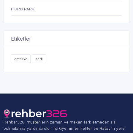
HİDRO PARK
Etiketler
antakya
park
Rehber326, müşterilerin zaman ve mekan fark etmeden sizi
bulmalarına yardımcı olur. Türkiye’nin en kaliteli ve Hatay'ın yerel