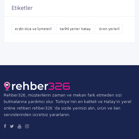
Etiketler
erzi̇n ilica ve i̇çmeleri̇
tari̇hi̇ yerler hatay
ören yerleri̇
Rehber326, müşterilerin zaman ve mekan fark etmeden sizi
bulmalarına yardımcı olur. Türkiye’nin en kaliteli ve Hatay'ın yerel
online rehberi rehber326 ‘da sizde yerinizi alın, ürün ve ilan
servislerinden ücretsiz yararlanın.