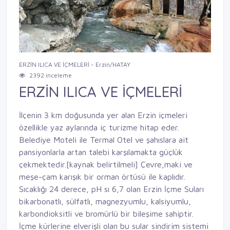
ERZİN ILICA VE İÇMELERİ - Erzin/HATAY
2392 inceleme
ERZİN ILICA VE İÇMELERİ
İlçenin 3 km doğusunda yer alan Erzin içmeleri
özellikle yaz aylarında iç turizme hitap eder.
Belediye Moteli ile Termal Otel ve şahıslara ait
pansiyonlarla artan talebi karşılamakta güçlük
çekmektedir.[kaynak belirtilmeli] Çevre,maki ve
meşe-çam karışık bir orman örtüsü ile kaplıdır.
Sıcaklığı 24 derece, pH sı 6,7 olan Erzin İçme Suları
bikarbonatlı, sülfatlı, magnezyumlu, kalsiyumlu,
karbondioksitli ve bromürlü bir bileşime sahiptir.
İçme kürlerine elverişli olan bu sular sindirim sistemi