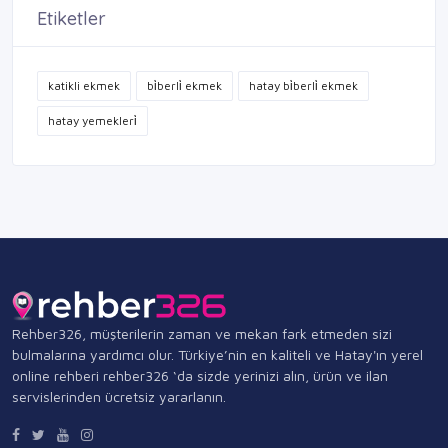
Etiketler
katikli ekmek
bi̇berli̇ ekmek
hatay bi̇berli̇ ekmek
hatay yemekleri̇
Rehber326, müşterilerin zaman ve mekan fark etmeden sizi
bulmalarına yardımcı olur. Türkiye’nin en kaliteli ve Hatay'ın yerel
online rehberi rehber326 ‘da sizde yerinizi alın, ürün ve ilan
servislerinden ücretsiz yararlanın.