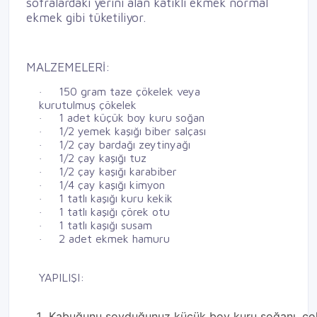
sofralardaki yerini alan katıklı ekmek normal
ekmek gibi tüketiliyor.
MALZEMELERİ:
150 gram taze çökelek veya
·
kurutulmuş çökelek
1 adet küçük boy kuru soğan
·
1/2 yemek kaşığı biber salçası
·
1/2 çay bardağı zeytinyağı
·
1/2 çay kaşığı tuz
·
1/2 çay kaşığı karabiber
·
1/4 çay kaşığı kimyon
·
1 tatlı kaşığı kuru kekik
·
1 tatlı kaşığı çörek otu
·
1 tatlı kaşığı susam
·
2 adet ekmek hamuru
·
YAPILIŞI:
Kabuğunu soyduğunuz küçük boy kuru soğanı, çok