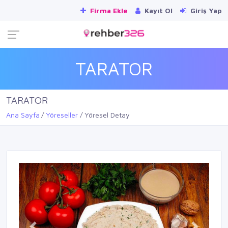
Firma Ekle
Kayıt Ol
Giriş Yap
TARATOR
TARATOR
Ana Sayfa
Yöreseller
Yöresel Detay