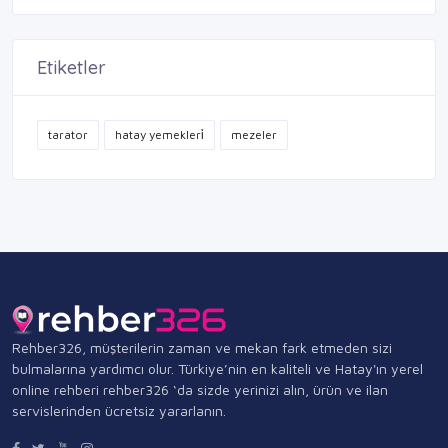
Etiketler
tarator
hatay yemekleri̇
mezeler
Rehber326, müşterilerin zaman ve mekan fark etmeden sizi
bulmalarına yardımcı olur. Türkiye’nin en kaliteli ve Hatay'ın yerel
online rehberi rehber326 ‘da sizde yerinizi alın, ürün ve ilan
servislerinden ücretsiz yararlanın.