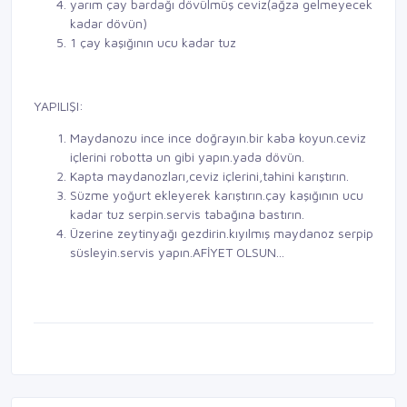
yarım çay bardağı dövülmüş ceviz(ağza gelmeyecek
kadar dövün)
1 çay kaşığının ucu kadar tuz
YAPILIŞI:
Maydanozu ince ince doğrayın.bir kaba koyun.ceviz
içlerini robotta un gibi yapın.yada dövün.
Kapta maydanozları,ceviz içlerini,tahini karıştırın.
Süzme yoğurt ekleyerek karıştırın.çay kaşığının ucu
kadar tuz serpin.servis tabağına bastırın.
Üzerine zeytinyağı gezdirin.kıyılmış maydanoz serpip
süsleyin.servis yapın.AFİYET OLSUN...