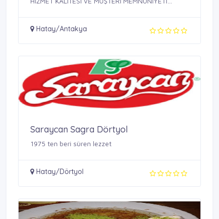
HİZMET KALİTESİ VE MÜŞTERİ MEMNUNİYETİ
SAĞLAMAK, ...
Hatay/Antakya
Saraycan Sagra Dörtyol
1975 ten beri süren lezzet
Hatay/Dörtyol