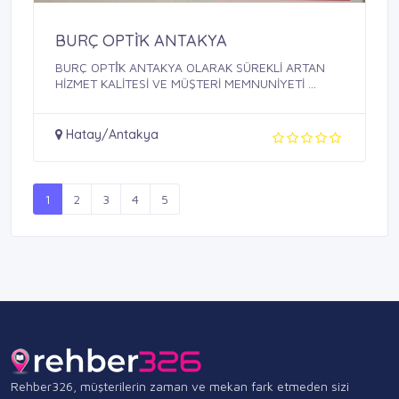
BURÇ OPTİ̇̇K ANTAKYA
BURÇ OPTİ̇̇K ANTAKYA OLARAK SÜREKLİ ARTAN
HİZMET KALİTESİ VE MÜŞTERİ MEMNUNİYETİ ...
Hatay/Antakya
1
2
3
4
5
Rehber326, müşterilerin zaman ve mekan fark etmeden sizi