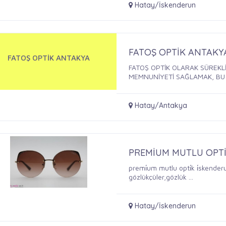
Hatay/İskenderun
FATOŞ OPTİK ANTAKY
FATOŞ OPTİK ANTAKYA
FATOŞ OPTİK OLARAK SÜREKLİ ARTAN HİZMET KALİTESİ VE MÜŞTERİ
MEMNUNİYETİ SAĞLAMAK, BU .
Hatay/Antakya
PREMİUM MUTLU OPT
premi̇um mutlu opti̇k i̇skende
gözlükçüler,gözlük ...
Hatay/İskenderun