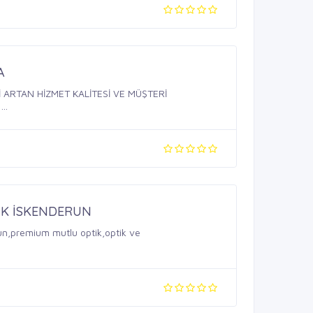
A
..
İK İSKENDERUN
run,premium mutlu optik,optik ve