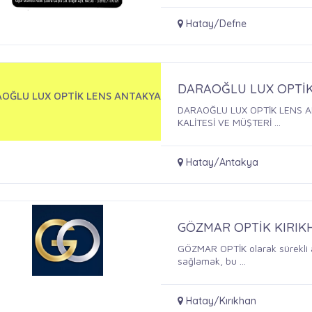
Hatay/Defne
DARAOĞLU LUX OPTİ
OĞLU LUX OPTİK LENS ANTAKYA
DARAOĞLU LUX OPTİK LENS A
KALİTESİ VE MÜŞTERİ ...
Hatay/Antakya
GÖZMAR OPTİK KIRIK
GÖZMAR OPTİK olarak sürekli a
sağlamak, bu ...
Hatay/Kırıkhan