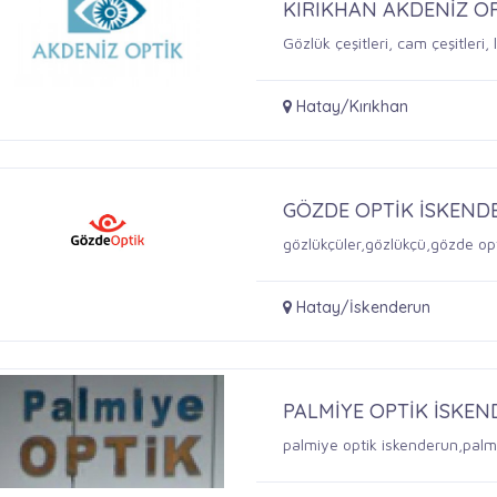
KIRIKHAN AKDENİZ O
Gözlük çeşitleri, cam çeşitleri
Hatay/Kırıkhan
GÖZDE OPTİK İSKEN
gözlükçüler,gözlükçü,gözde op
Hatay/İskenderun
PALMİYE OPTİK İSKE
palmiye optik iskenderun,palmiy