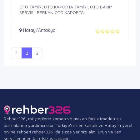
OTO TAMİR, OTO KAPORTA TAMİRİ, OTO BAKIM
SERVİSİ, BERKAN OTO KAPORTA
Hatay/Antakya
1
2
3
Rehber326, müşterilerin zaman ve mekan fark etmeden sizi
bulmalarına yardımcı olur. Türkiye’nin en kaliteli ve Hatay'ın yerel
online rehberi rehber326 ‘da sizde yerinizi alın, ürün ve ilan
servislerinden ücretsiz yararlanın.