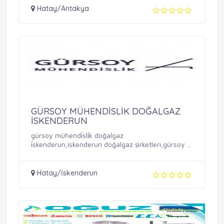
Hatay/Antakya
GÜRSOY MÜHENDİSLİK DOĞALGAZ
İSKENDERUN
gürsoy mühendi̇sli̇k doğalgaz
i̇skenderun,iskenderun doğalgaz şirketleri,gürsoy ...
Hatay/İskenderun