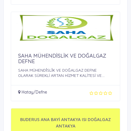
SAHA MÜHENDİ̇SLİ̇K VE DOĞALGAZ
DEFNE
SAHA MÜHENDİ̇SLİ̇K VE DOĞALGAZ DEFNE
OLARAK SÜREKLİ ARTAN HİZMET KALİTESİ VE
MÜŞTERİ ...
Hatay/Defne
BUDERUS ANA BAYİ ANTAKYA ISI DOĞALGAZ
ANTAKYA