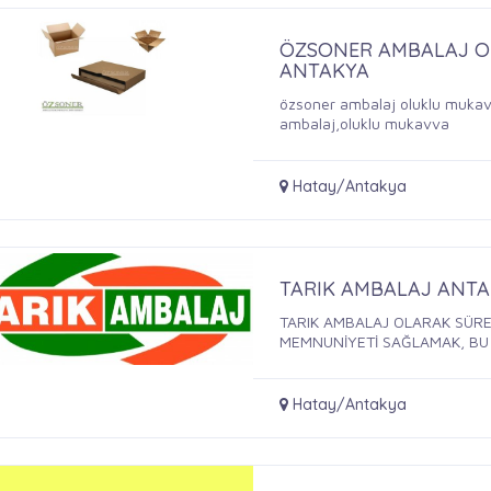
ÖZSONER AMBALAJ OLU
ANTAKYA
özsoner ambalaj oluklu mukavva
ambalaj,oluklu mukavva
Hatay/Antakya
TARIK AMBALAJ ANT
TARIK AMBALAJ OLARAK SÜREK
MEMNUNİYETİ SAĞLAMAK, BU .
Hatay/Antakya