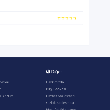
r
Diğer
etleri
Hakkımızda
r
Bilgi Bankası
& Yazılım
Hizmet Sözleşmesi
Gizlilik Sözleşmesi
Mesafeli Sözleşmesi