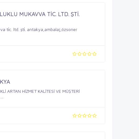
KLU MUKAVVA TİC. LTD. ŞTİ.
 ti̇c. ltd. şti̇. antakya,ambalaj,özsoner
AKYA
Lİ ARTAN HİZMET KALİTESİ VE MÜŞTERİ
..