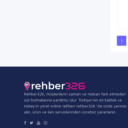
1
Rehber326, müşterilerin zaman ve mekan fark etmeden
sizi bulmalarına yardımcı olur. Türkiye’nin en kaliteli ve
Hatay'ın yerel online rehberi rehber326 ‘da sizde yerinizi
alın, ürün ve ilan servislerinden ücretsiz yararlanın.