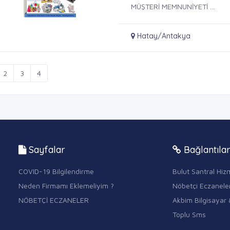
MÜŞTERİ MEMNUNİYETİ ...
Hatay/Antakya
2
3
4
Sayfalar
Bağlantıla
COVID-19 Bilgilendirme
Bulut Santral Hizm
Neden Firmamı Eklemeliyim ?
Nöbetçi Eczanele
NÖBETÇİ ECZANELER
Akbim Bilgisayar 
Toplu Sms