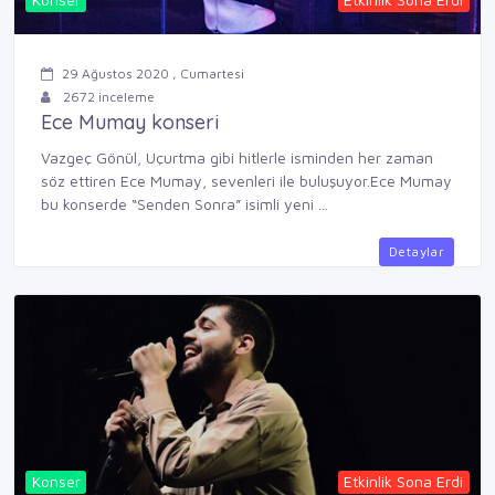
29 Ağustos 2020 , Cumartesi
2672 inceleme
Ece Mumay konseri
Vazgeç Gönül, Uçurtma gibi hitlerle isminden her zaman
söz ettiren Ece Mumay, sevenleri ile buluşuyor.Ece Mumay
bu konserde “Senden Sonra” isimli yeni ...
Detaylar
Konser
Etkinlik Sona Erdi