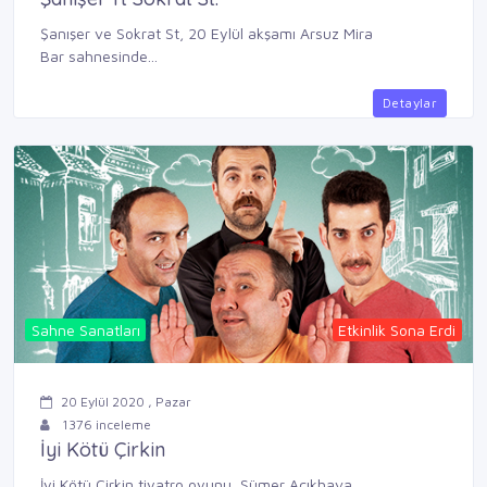
Şanışer ve Sokrat St, 20 Eylül akşamı Arsuz Mira
Bar sahnesinde...
Detaylar
Sahne Sanatları
Etkinlik Sona Erdi
20 Eylül 2020 , Pazar
1376 inceleme
İyi Kötü Çirkin
İyi Kötü Çirkin tiyatro oyunu, Sümer Açıkhava