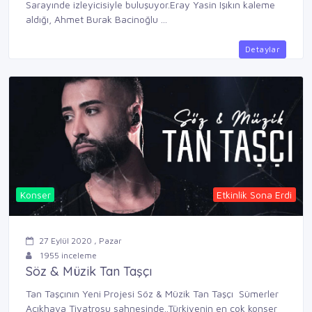
Sarayınde izleyicisiyle buluşuyor.Eray Yasin Işıkın kaleme
aldığı, Ahmet Burak Bacinoğlu ...
Detaylar
Konser
Etkinlik Sona Erdi
27 Eylül 2020 , Pazar
1955 inceleme
Söz & Müzik Tan Taşçı
Tan Taşçının Yeni Projesi Söz & Müzik Tan Taşçı Sümerler
Açıkhava Tiyatrosu sahnesinde..Türkiyenin en çok konser