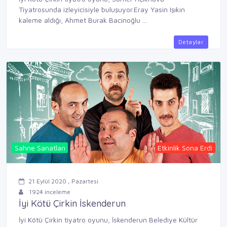
Tiyatrosunda izleyicisiyle buluşuyor.Eray Yasin Işıkın
kaleme aldığı, Ahmet Burak Bacinoğlu ...
Detaylar
Sahne Sanatları
Etkinlik Sona Erdi
21 Eylül 2020 , Pazartesi
1924 inceleme
İyi Kötü Çirkin İskenderun
İyi Kötü Çirkin tiyatro oyunu, İskenderun Belediye Kültür