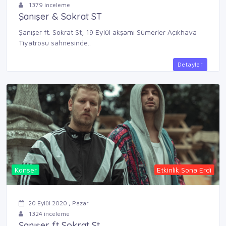
1379 inceleme
Şanışer & Sokrat ST
Şanışer ft. Sokrat St, 19 Eylül akşamı Sümerler Açıkhava
Tiyatrosu sahnesinde..
Detaylar
Konser
Etkinlik Sona Erdi
20 Eylül 2020 , Pazar
1324 inceleme
Şanışer ft Sokrat St.