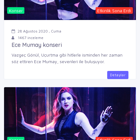
Konser
Etkinlik Sona Erdi
28 Ağustos 2020 , Cuma
1467 inceleme
Ece Mumay konseri
Vazgeç Gönül, Uçurtma gibi hitlerle isminden her zaman
söz ettiren Ece Mumay, sevenleri ile buluşuyor.
Detaylar
Konser
Etkinlik Sona Erdi