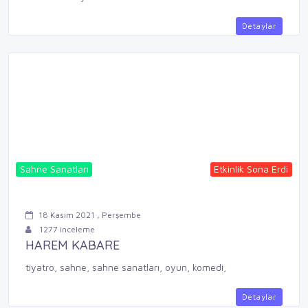
Detaylar
Sahne Sanatları
Etkinlik Sona Erdi
18 Kasım 2021 , Perşembe
1277 inceleme
HAREM KABARE
tiyatro, sahne, sahne sanatları, oyun, komedi,
Detaylar