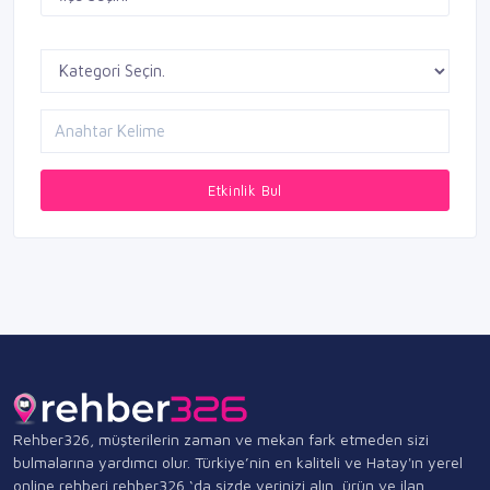
Etkinlik Bul
Rehber326, müşterilerin zaman ve mekan fark etmeden sizi
bulmalarına yardımcı olur. Türkiye’nin en kaliteli ve Hatay'ın yerel
online rehberi rehber326 ‘da sizde yerinizi alın, ürün ve ilan