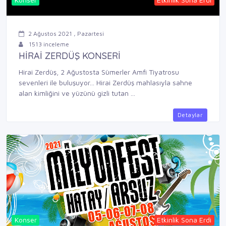
2 Ağustos 2021 , Pazartesi
1513 inceleme
HİRAİ ZERDÜŞ KONSERİ
Hirai Zerdüş, 2 Ağustosta Sümerler Amfi Tiyatrosu
sevenleri ile buluşuyor... Hirai Zerdüş mahlasıyla sahne
alan kimliğini ve yüzünü gizli tutan ...
Detaylar
Konser
Etkinlik Sona Erdi