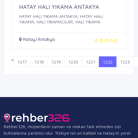
HATAY HALI YIKAMA ANTAKYA
HATAY HALI YIKAMA ANTAKYA, HATAY HALI
YIKAMA, HALI YIKAMACILAR, HALI YIKAMA
Hatay/Antakya
«
1217
1218
1219
1220
1221
1222
1223
Rehber326, müşterilerin zaman ve mekan fark etmeden sizi
bulmalarına yardımcı olur. Türkiye’nin en kaliteli ve Hatay'ın yerel