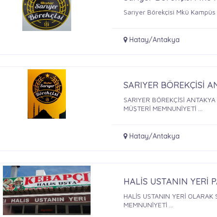
Sarıyer Börekçisi Mkü Kampüs e
Hatay/Antakya
SARIYER BÖREKÇİSİ 
SARIYER BÖREKÇİSİ ANTAKYA 
MÜŞTERİ MEMNUNİYETİ ...
Hatay/Antakya
HALİS USTANIN YERİ 
HALİS USTANIN YERİ OLARAK 
MEMNUNİYETİ ...