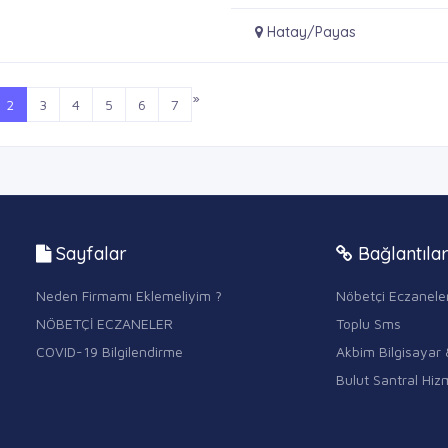
Hatay/Payas
»
2
3
4
5
6
7
Sayfalar
Bağlantıla
Neden Firmamı Eklemeliyim ?
Nöbetçi Eczanele
NÖBETÇİ ECZANELER
Toplu Sms
COVID-19 Bilgilendirme
Akbim Bilgisayar 
Bulut Santral Hizm