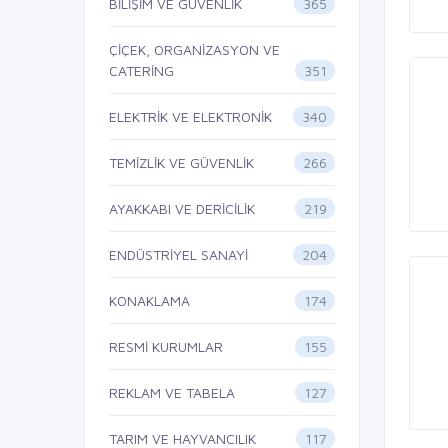
365
BİLİŞİM VE GÜVENLİK
ÇİÇEK, ORGANİZASYON VE
351
CATERİNG
340
ELEKTRİK VE ELEKTRONİK
266
TEMİZLİK VE GÜVENLİK
219
AYAKKABI VE DERİCİLİK
204
ENDÜSTRİYEL SANAYİ
174
KONAKLAMA
155
RESMİ KURUMLAR
127
REKLAM VE TABELA
117
TARIM VE HAYVANCILIK