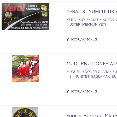
YERAL KUYUMCULUK 
YERAL KUYUMCULUK ANTAKYA 
MÜŞTERİ MEMNUNİYETİ ...
Hatay/Antakya
MUDURNU DÖNER ATA
MUDURNU DÖNER OLARAK SÜRE
MEMNUNİYETİ SAĞLAMAK, BU .
Hatay/Antakya
Sarıyer Börekçisi Mkü