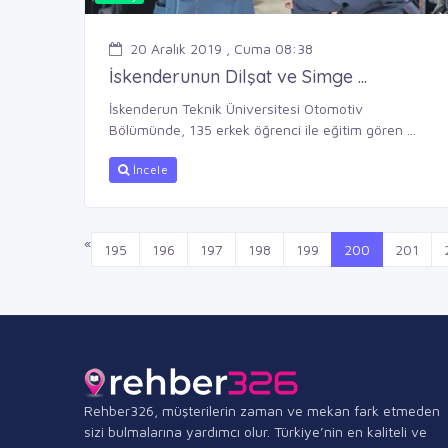
20 Aralık 2019 , Cuma 08:38
İskenderunun Dilşat ve Simge ...
İskenderun Teknik Üniversitesi Otomotiv
Bölümünde, 135 erkek öğrenci ile eğitim gören ...
İncele
«
195
196
197
198
199
200
201
Rehber326, müşterilerin zaman ve mekan fark etmeden
sizi bulmalarına yardımcı olur. Türkiye’nin en kaliteli ve