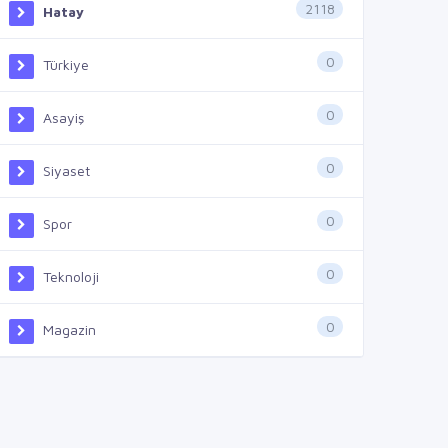
2118
Hatay
0
Türkiye
0
Asayiş
0
Siyaset
0
Spor
0
Teknoloji
0
Magazin