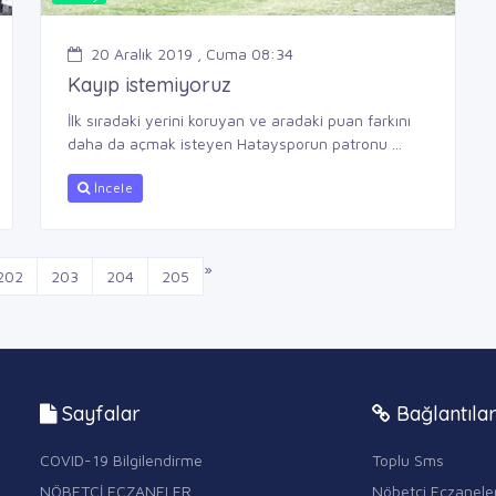
20 Aralık 2019 , Cuma 08:34
Kayıp istemiyoruz
İlk sıradaki yerini koruyan ve aradaki puan farkını
daha da açmak isteyen Hataysporun patronu ...
İncele
»
202
203
204
205
Sayfalar
Bağlantıla
COVID-19 Bilgilendirme
Toplu Sms
NÖBETÇİ ECZANELER
Nöbetçi Eczanele