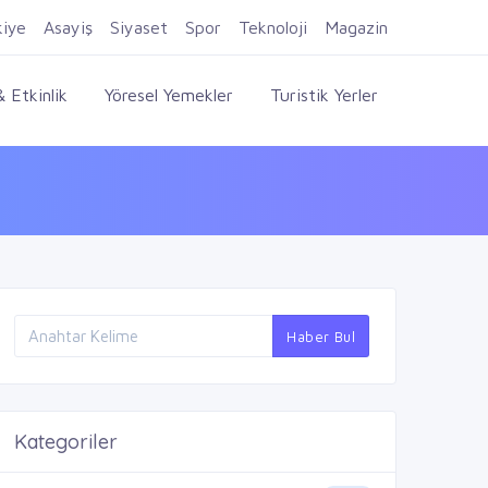
Firma Ekle
Kayıt Ol
Giriş Yap
kiye
Asayiş
Siyaset
Spor
Teknoloji
Magazin
 Etkinlik
Yöresel Yemekler
Turistik Yerler
Haber Bul
Kategoriler