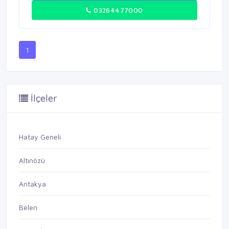
03264477000
1
İlçeler
Hatay Geneli
Altınözü
Antakya
Belen