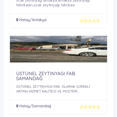
ocak zeyti̇nyaği antakya,antakya zeytinyağı
fabrikaları,ocak zeytinyağı fabrikası
Hatay/Antakya
ÜSTÜNEL ZEYTINYAGI FAB.
SAMANDAĞ
ÜSTÜNEL ZEYTINYAGI FAB. OLARAK SÜREKLİ
ARTAN HİZMET KALİTESİ VE MÜŞTERİ
MEMNUNİYETİ ...
Hatay/Samandağ