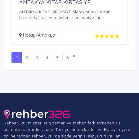
ANTAKYA KİTAP KIRTASİYE
ANTAKYA KİTAP KIRTASİYE olarak sürekli artan
hizmet kalitesi ve müşteri memnuniyetini ...
Hatay/Antakya
»
1
2
3
4
5
6
Rehber326, müşterilerin zaman ve mekan fark etmeden sizi
bulmalarına yardımcı olur. Türkiye’nin en kaliteli ve Hatay'ın yerel
online rehberi rehber326 ‘da sizde yerinizi alın, ürün ve ilan