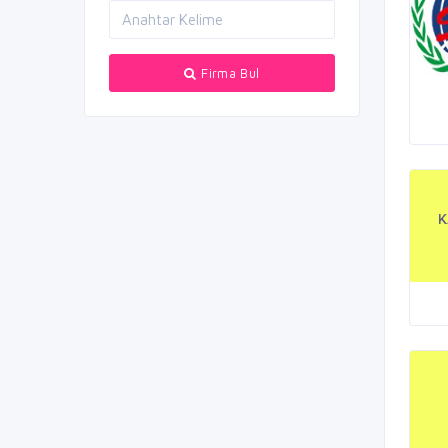
Firma Bul
K