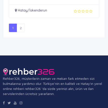
Hatay/İskenderun
1
2
Rehber326, müşterilerin zaman ve mekan fark etmeden sizi
bulmalarına yardımcı olur. Türkiye’nin en kaliteli ve Hatay'ın yerel
online rehberi rehber326 ‘da sizde yerinizi alın, ürün ve ilan
servislerinden ücretsiz yararlanın.