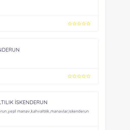
ENDERUN
TILIK İSKENDERUN
erun,yeşil manav,kahvaltılık,manavlar,iskenderun