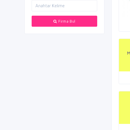
Firma Bul
M