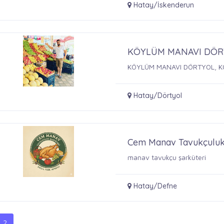
Hatay/İskenderun
KÖYLÜM MANAVI DÖR
KÖYLÜM MANAVI DÖRTYOL, K
Hatay/Dörtyol
Cem Manav Tavukçulu
manav tavukçu şarküteri
Hatay/Defne
2