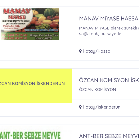
MANAV MiYASE HASSA
MANAV MİYASE olarak sürekli a
sağlamak, bu sayede ...
Hatay/Hassa
ÖZCAN KOMİSYON İS
ZCAN KOMİSYON İSKENDERUN
ÖZCAN KOMİSYON
Hatay/İskenderun
ANT-BER SEBZE MEYV