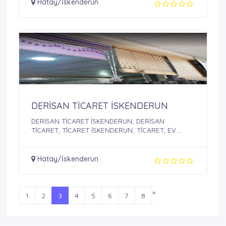
Hatay/İskenderun
DERİSAN TİCARET İSKENDERUN
DERİSAN TİCARET İSKENDERUN, DERİSAN
TİCARET, TİCARET İSKENDERUN, TİCARET, EV
EŞYALARI, EV ...
Hatay/İskenderun
»
1
2
3
4
5
6
7
8