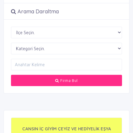
Arama Daraltma
Firma Bul
CANSIN İÇ GİYİM ÇEYİZ VE HEDİYELİK EŞYA