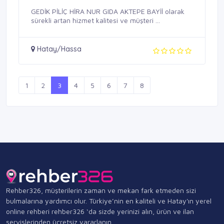
GEDİK PİLİÇ HİRA NUR GIDA AKTEPE BAYİİ olarak
sürekli artan hizmet kalitesi ve müşteri ...
Hatay/Hassa
1
2
3
4
5
6
7
8
Rehber326, müşterilerin zaman ve mekan fark etmeden sizi
bulmalarına yardımcı olur. Türkiye’nin en kaliteli ve Hatay'ın yerel
online rehberi rehber326 ‘da sizde yerinizi alın, ürün ve ilan
servislerinden ücretsiz yararlanın.