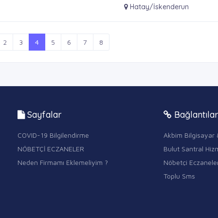
Hatay/İskenderun
2
3
4
5
6
7
8
Sayfalar
Bağlantıla
COVID-19 Bilgilendirme
Akbim Bilgisayar 
NÖBETÇİ ECZANELER
Bulut Santral Hizm
Neden Firmamı Eklemeliyim ?
Nöbetçi Eczanele
Toplu Sms