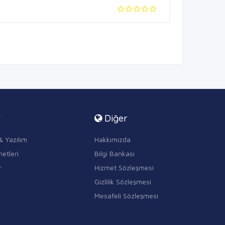
r
Diğer
& Yazılım
Hakkımızda
etleri
Bilgi Bankası
r
Hizmet Sözleşmesi
Gizlilik Sözleşmesi
Mesafeli Sözleşmesi