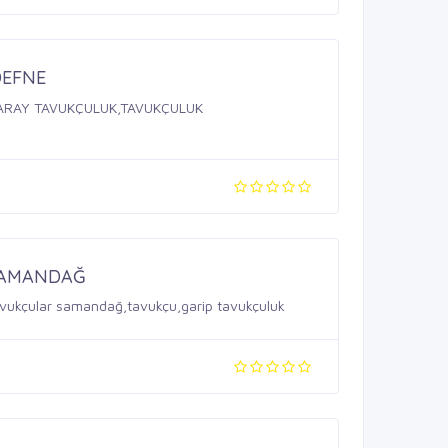
DEFNE
ARAY TAVUKÇULUK,TAVUKÇULUK
SAMANDAĞ
avukçular samandağ,tavukçu,garip tavukçuluk