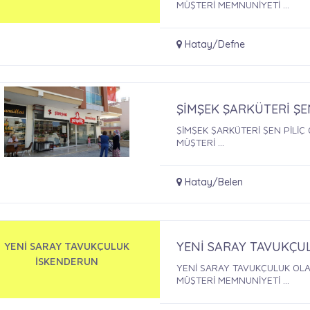
MÜŞTERİ MEMNUNİYETİ ...
Hatay/Defne
ŞİMŞEK ŞARKÜTERİ ŞE
ŞİMŞEK ŞARKÜTERİ ŞEN PİLİÇ OLARAK SÜREKLİ ARTAN HİZMET KALİTESİ VE
MÜŞTERİ ...
Hatay/Belen
YENİ SARAY TAVUKÇU
YENİ SARAY TAVUKÇULUK
İSKENDERUN
YENİ SARAY TAVUKÇULUK OLARAK SÜREKLİ ARTAN HİZMET KALİTESİ VE
MÜŞTERİ MEMNUNİYETİ ...