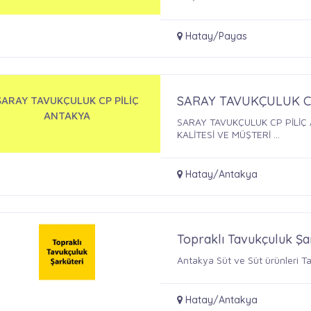
Hatay/Payas
SARAY TAVUKÇULUK C
SARAY TAVUKÇULUK CP PİLİÇ
ANTAKYA
SARAY TAVUKÇULUK CP PİLİÇ
KALİTESİ VE MÜŞTERİ ...
Hatay/Antakya
Topraklı Tavukçuluk Şa
Antakya Süt ve Süt ürünleri T
Hatay/Antakya