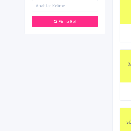
Firma Bul
B
S