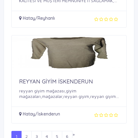
KALİTESİ VE MÜŞTERİ MEMNUNİYETİ SAĞLAMAK,
BU ...
Hatay/Reyhanlı
REYYAN GİYİM İSKENDERUN
reyyan giyim mağazası,giyim
mağazaları,mağazalar,reyyan giyim,reyyan giyim
...
Hatay/İskenderun
»
1
2
3
4
5
6