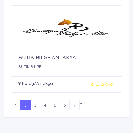
BUTİK BİLGE ANTAKYA
BUTİK BİLGE
Hatay/Antakya
»
1
2
3
4
5
6
7