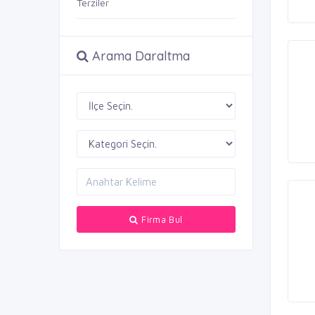
Terziler
Arama Daraltma
Firma Bul