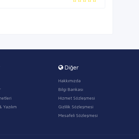
r
Diğer
Hakkımızda
r
Bilgi Bankası
etleri
Hizmet Sözleşmesi
& Yazılım
Gizlilik Sözleşmesi
Mesafeli Sözleşmesi