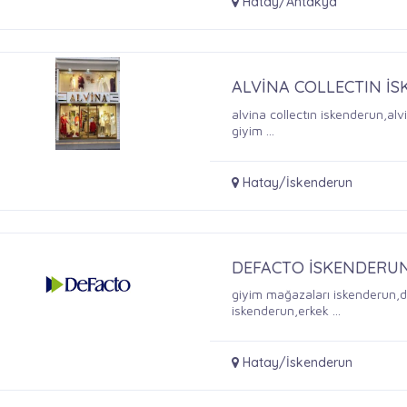
Hatay/Antakya
ALVİNA COLLECTIN İ
alvina collectın iskenderun,a
giyim ...
Hatay/İskenderun
DEFACTO İSKENDERU
giyim mağazaları iskenderun,
iskenderun,erkek ...
Hatay/İskenderun