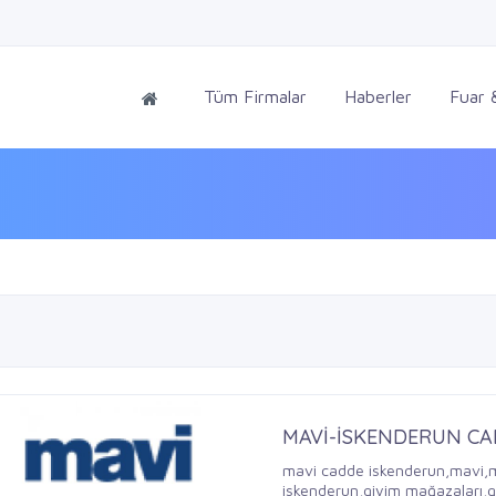
Tüm Firmalar
Haberler
Fuar &
MAVİ-İSKENDERUN C
mavi cadde iskenderun,mavi,m
iskenderun,giyim mağazaları,g