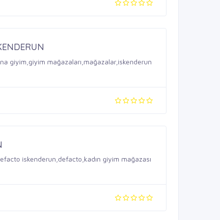
SKENDERUN
lvina giyim,giyim mağazaları,mağazalar,iskenderun
N
defacto iskenderun,defacto,kadın giyim mağazası