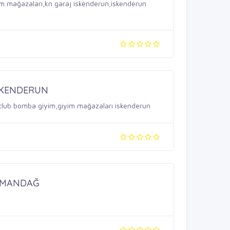
im mağazaları,kn garaj iskenderun,iskenderun
SKENDERUN
n,club bomba giyim,giyim mağazaları iskenderun
SAMANDAĞ