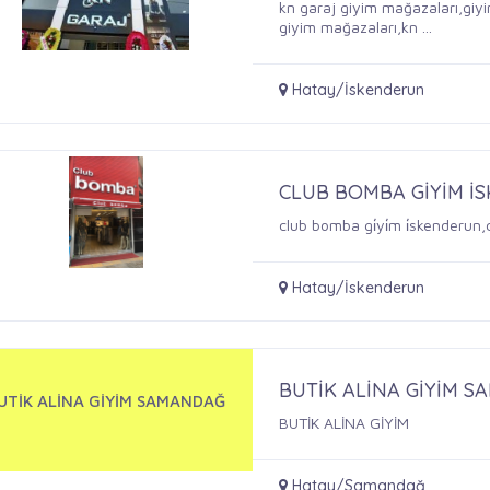
kn garaj giyim mağazaları,giy
giyim mağazaları,kn ...
Hatay/İskenderun
CLUB BOMBA GİYİM İ
club bomba gi̇yi̇m i̇skenderu
Hatay/İskenderun
BUTİK ALİNA GİYİM 
UTİK ALİNA GİYİM SAMANDAĞ
BUTİK ALİNA GİYİM
Hatay/Samandağ