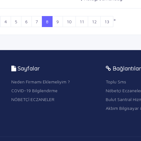
»
4
5
6
7
8
9
10
11
12
13
Sayfalar
Bağlantıla
Neden Firmamı Eklemeliyim ?
Toplu Sms
COVID-19 Bilgilendirme
Nöbetçi Eczanele
NÖBETÇİ ECZANELER
Bulut Santral Hizm
Akbim Bilgisayar 