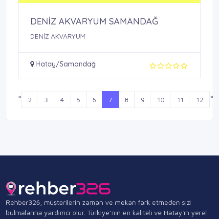
DENİZ AKVARYUM SAMANDAĞ
DENİZ AKVARYUM
Hatay/Samandağ
«
»
2
3
4
5
6
7
8
9
10
11
12
Rehber326, müşterilerin zaman ve mekan fark etmeden sizi
bulmalarına yardımcı olur. Türkiye’nin en kaliteli ve Hatay'ın yerel