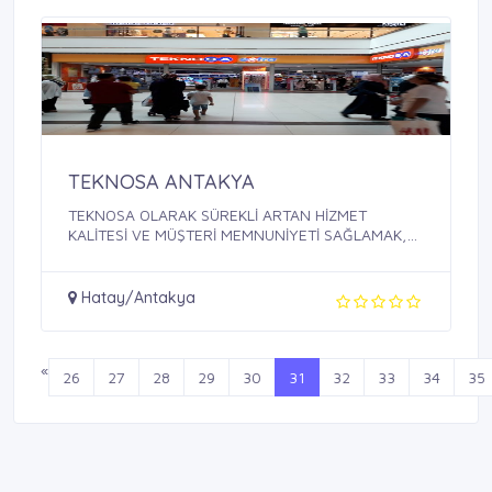
TEKNOSA ANTAKYA
TEKNOSA OLARAK SÜREKLİ ARTAN HİZMET
KALİTESİ VE MÜŞTERİ MEMNUNİYETİ SAĞLAMAK,
BU SAYEDE ...
Hatay/Antakya
«
26
27
28
29
30
31
32
33
34
35