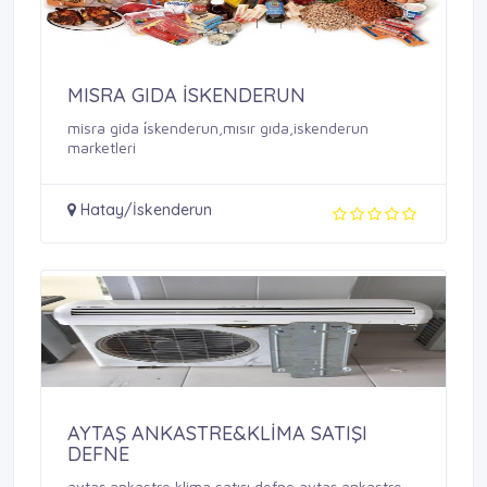
MISRA GIDA İSKENDERUN
misra gida i̇skenderun,mısır gıda,iskenderun
marketleri
Hatay/İskenderun
AYTAŞ ANKASTRE&KLİMA SATIŞI
DEFNE
aytaş ankastre klima satışı defne,aytaş ankastre