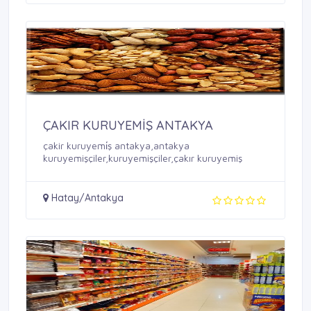
ÇAKIR KURUYEMİŞ ANTAKYA
çakir kuruyemi̇ş antakya,antakya
kuruyemişçiler,kuruyemişçiler,çakır kuruyemiş
Hatay/Antakya