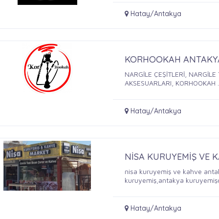
Hatay/Antakya
KORHOOKAH ANTAKY
NARGİLE ÇEŞİTLERİ, NARGİL
AKSESUARLARI, KORHOOKAH ..
Hatay/Antakya
NİSA KURUYEMİŞ VE 
nisa kuruyemiş ve kahve anta
kuruyemiş,antakya kuruyemişç
Hatay/Antakya