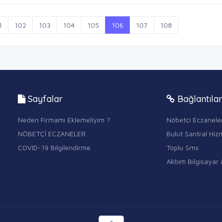
1
102
103
104
105
106
107
108
Sayfalar
Bağlantıla
Neden Firmamı Eklemeliyim ?
Nöbetçi Eczanele
NÖBETÇİ ECZANELER
Bulut Santral Hizm
COVID-19 Bilgilendirme
Toplu Sms
Akbim Bilgisayar 