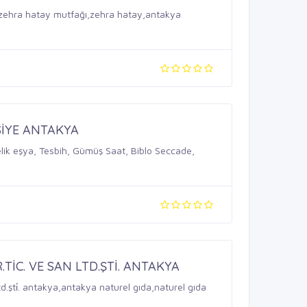
zehra hatay mutfağı,zehra hatay,antakya
SİYE ANTAKYA
ik eşya, Tesbih, Gümüş Saat, Biblo Seccade,
.TİC. VE SAN LTD.ŞTİ. ANTAKYA
an ltd.şti̇. antakya,antakya naturel gıda,naturel gıda