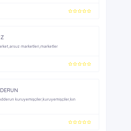
UZ
rket,arsuz marketleri,marketler
NDERUN
ndderun kuruyemişçiler,kuruyemişçiler,kın