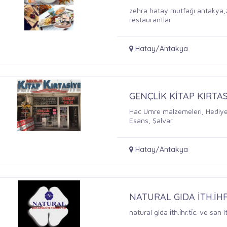
zehra hatay mutfağı antakya,
restaurantlar
Hatay/Antakya
GENÇLİK KİTAP KIRTA
Hac Umre malzemeleri, Hediyel
Esans, Şalvar
Hatay/Antakya
NATURAL GIDA İTH.İHR
natural gida i̇th.i̇hr.ti̇c. ve s