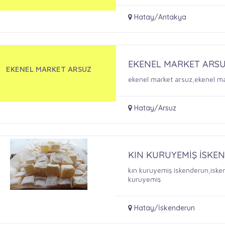
Hatay/Antakya
EKENEL MARKET ARS
EKENEL MARKET ARSUZ
ekenel market arsuz,ekenel ma
Hatay/Arsuz
KIN KURUYEMİŞ İSKE
kın kuruyemiş iskenderun,iske
kuruyemiş
Hatay/İskenderun