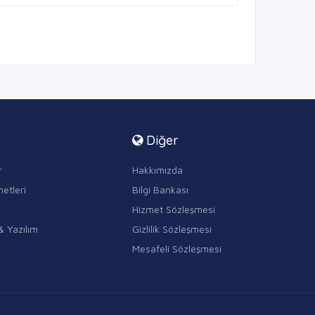
r
Diğer
r
Hakkımızda
etleri
Bilgi Bankası
Hizmet Sözleşmesi
& Yazılım
Gizlilik Sözleşmesi
Mesafeli Sözleşmesi