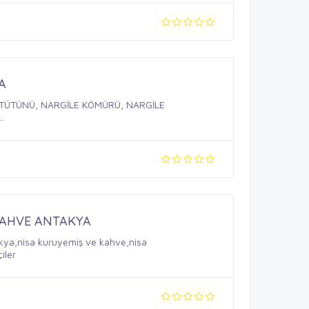
A
E TÜTÜNÜ, NARGİLE KÖMÜRÜ, NARGİLE
.
KAHVE ANTAKYA
kya,nisa kuruyemiş ve kahve,nisa
iler