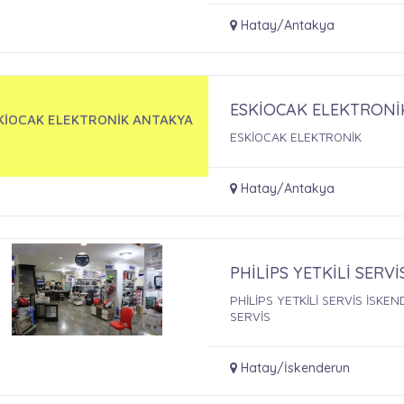
Hatay/Antakya
ESKİOCAK ELEKTRONİ
KİOCAK ELEKTRONİK ANTAKYA
ESKİOCAK ELEKTRONİK
Hatay/Antakya
PHİLİPS YETKİLİ SERV
PHİLİPS YETKİLİ SERVİS İSKEN
SERVİS
Hatay/İskenderun