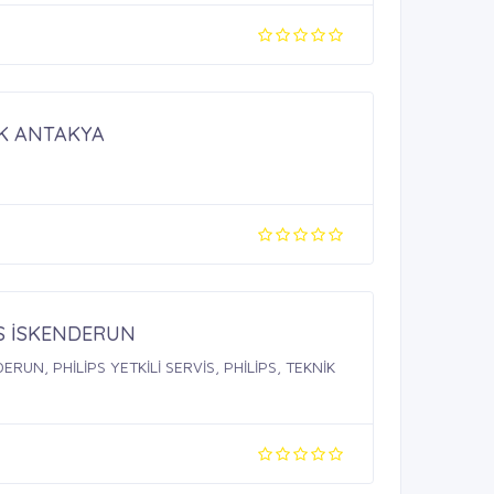
K ANTAKYA
İS İSKENDERUN
DERUN, PHİLİPS YETKİLİ SERVİS, PHİLİPS, TEKNİK