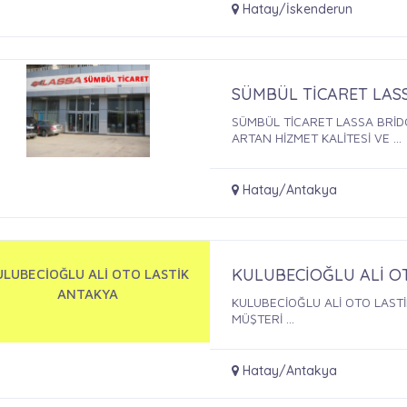
Hatay/İskenderun
SÜMBÜL TİCARET LAS
SÜMBÜL TİCARET LASSA BRİD
ARTAN HİZMET KALİTESİ VE ...
Hatay/Antakya
KULUBECİOĞLU ALİ O
ULUBECİOĞLU ALİ OTO LASTİK
ANTAKYA
KULUBECİOĞLU ALİ OTO LASTİ
MÜŞTERİ ...
Hatay/Antakya