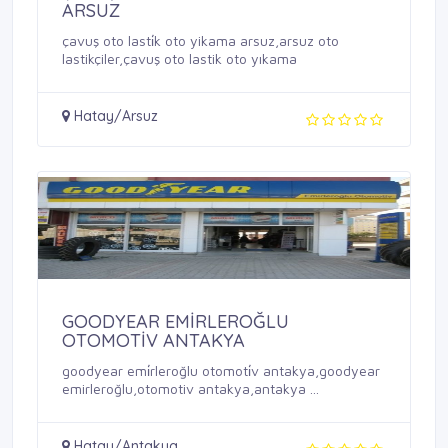
ARSUZ
çavuş oto lasti̇k oto yikama arsuz,arsuz oto
lastikçiler,çavuş oto lastik oto yıkama
Hatay/Arsuz
GOODYEAR EMİRLEROĞLU
OTOMOTİV ANTAKYA
goodyear emi̇rleroğlu otomoti̇v antakya,goodyear
emirleroğlu,otomotiv antakya,antakya ...
Hatay/Antakya