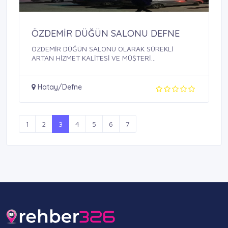
ÖZDEMİR DÜĞÜN SALONU DEFNE
ÖZDEMİR DÜĞÜN SALONU OLARAK SÜREKLİ
ARTAN HİZMET KALİTESİ VE MÜŞTERİ
MEMNUNİYETİ ...
Hatay/Defne
1
2
3
4
5
6
7