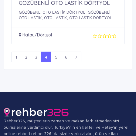
GÖZÜBENLİ OTO LASTİK DÖRTYOL
GÖZÜBENLİ OTO LASTİK DÖRTYOL, GÖZÜBENLİ
OTO LASTİK, OTO LASTİK, OTO LASTİK DÖRTYOL
Hatay/Dörtyol
1
2
3
4
5
6
7
Rehber326, müşterilerin zaman ve mekan fark etmeden sizi
bulmalarına yardımcı olur. Türkiye’nin en kaliteli ve Hatay'ın yerel
online rehberi rehber326 ‘da sizde yerinizi alın, ürün ve ilan