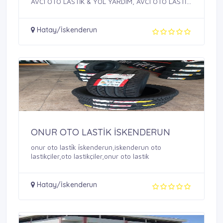
AVCI OTO LASTİK & YOL YARDIM, AVCI OTO LASTİK,
YOL ...
Hatay/İskenderun
ONUR OTO LASTİK İSKENDERUN
onur oto lasti̇k i̇skenderun,iskenderun oto
lastikçiler,oto lastikçiler,onur oto lastik
Hatay/İskenderun