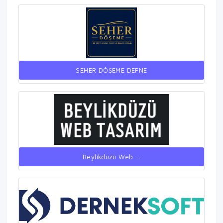
SEHER DÖŞEME DEFNE
Beylikdüzü Web ...