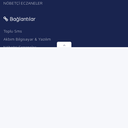
NÖBETÇİ ECZANELER
Bağlantılar
Toplu Sms
Akbim Bilgisayar & Yazılım
Nöbetçi Eczaneler
Bulut Santral Hizmetleri
Diğer
Hakkımızda
Bilgi Bankası
Hizmet Sözleşmesi
Gizlilik Sözleşmesi
Mesafeli Sözleşmesi